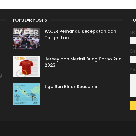
POPULAR POSTS
FO
PACER Pemandu Kecepatan dan
N
Target Lari
Em
Jersey dan Medali Bung Karno Run
2023
Pe
g
Liga Run Blitar Season 5