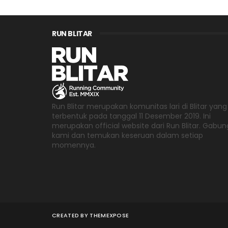
RUN BLITAR
Run Blitar merupakan komunitas lari di Blitar yang
terbentuk pada tanggal 11 Desember 2019. Ini
merupakan official website dari Run Blitar. Gabun
kami dan temukan keseruan dalam setiap
momennya.
CREATED BY
THEMEXPOSE