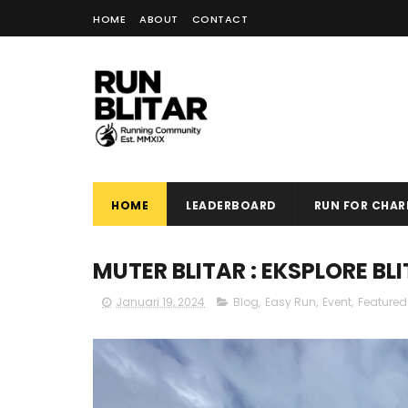
HOME
ABOUT
CONTACT
HOME
LEADERBOARD
RUN FOR CHARI
MUTER BLITAR : EKSPLORE BL
Januari 19, 2024
Blog
,
Easy Run
,
Event
,
Featured