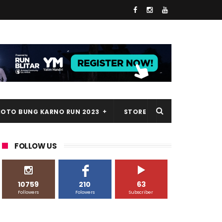
HOTO BUNG KARNO RUN 2023
STORE
FOLLOW US
10759
210
63
Followers
Folowers
Subscriber