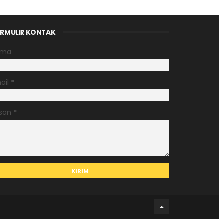
RMULIR KONTAK
ama
ail
*
san
*