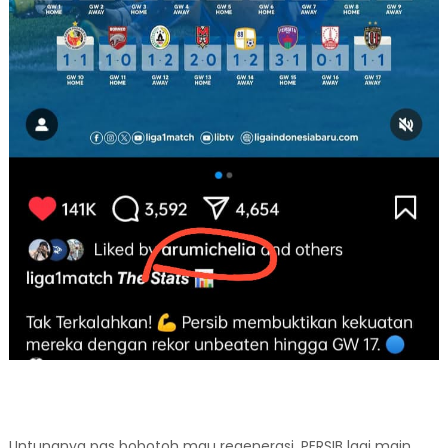
Untungnya pas bobotoh mau regenerasi, PERSIB lagi main