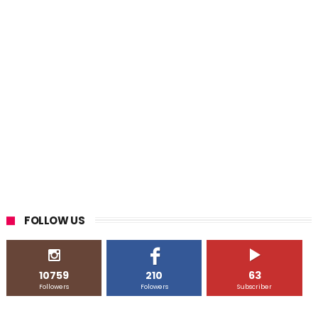
FOLLOW US
10759
210
63
Followers
Folowers
Subscriber