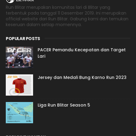
Run Blitar merupakan komunitas lari di Blitar yang
terbentuk pada tanggal 11 Desember 2019. Ini merupakan
official website dari Run Blitar. Gabung kami dan temukan
keseruan dalam setiap momennya.
POPULAR POSTS
PACER Pemandu Kecepatan dan Target
Lari
Jersey dan Medali Bung Karno Run 2023
Liga Run Blitar Season 5